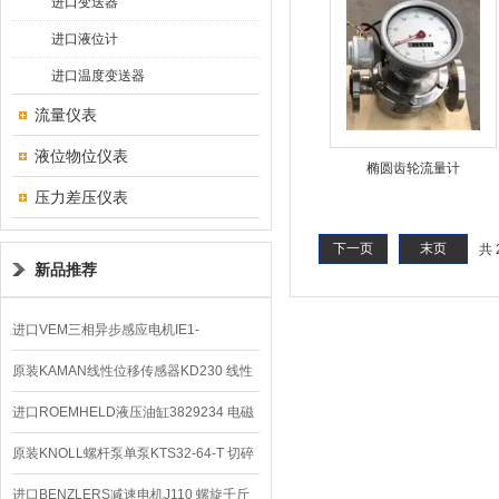
进口变送器
进口液位计
进口温度变送器
流量仪表
液位物位仪表
椭圆齿轮流量计
压力差压仪表
下一页
末页
共 
新品推荐
进口VEM三相异步感应电机IE1-
K21R80G4马达
原装KAMAN线性位移传感器KD230 线性
编码器
进口ROEMHELD液压油缸3829234 电磁
阀定位器
原装KNOLL螺杆泵单泵KTS32-64-T 切碎
排屑机
进口BENZLERS减速电机J110 螺旋千斤