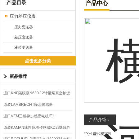
产品目录
产品中心
压力差压仪表
压力变送器
差压变送器
液位变送器
点击更多分类
新品推荐
进口KNF隔膜泵N630.12计量泵真空抽滤
泵价格
原装LAMBRECHT降水传感器
00.14575.20气象仪
进口VEM三相异步感应电机IE1-
产品介绍：
K21R80G4马达
原装KAMAN线性位移传感器KD230 线性
*的性能和稳定性
编码器