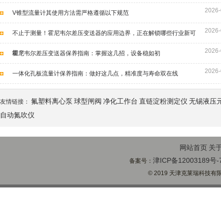
2026-
V锥型流量计其使用方法需严格遵循以下规范
2026-
不止于测量！霍尼韦尔差压变送器的应用边界，正在解锁哪些行业新可
2026-
能？
霍尼韦尔差压变送器保养指南：掌握这几招，设备稳如初
2026-
一体化孔板流量计保养指南：做好这几点，精准度与寿命双在线
氟塑料离心泵
球型闸阀
净化工作台
直链淀粉测定仪
无锡液压
友情链接：
自动氮吹仪
网站首页
关
津ICP备12003189号-
备案号：
© 2019 天津克莱瑞科技有限公