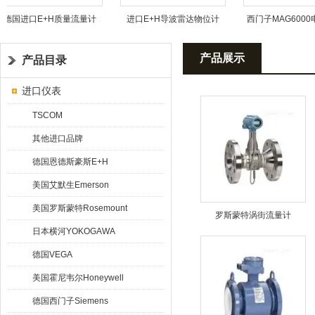
德国进口E+H质量流量计
进口E+H导波雷达物位计
西门子MAG6000电
计7ME6920
产品展示
产品目录
进口仪表
TSCOM
其他进口品牌
德国恩德斯豪斯E+H
美国艾默生Emerson
美国罗斯蒙特Rosemount
罗斯蒙特涡街流量计
日本横河YOKOGAWA
德国VEGA
美国霍尼韦尔Honeywell
德国西门子Siemens