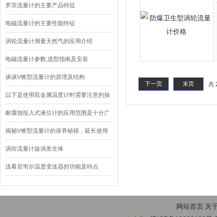
罗茨流量计的主要产品特征
电磁流量计的主要性能特征
涡轮流量计测量天然气的应用介绍
电磁流量计参数,选型指南及安装
谈谈V锥型流量计的原理及结构
下一页
末页
共 
以下是使用双金属温度计时需要注意的操
作技巧
耐腐蚀投入式液位计的应用范围是十分广
泛的
揭秘V锥型流量计的保养秘籍，延长使用
寿命！
涡街流量计旋涡发生体
浅看尼韦尔温度变送器的功能及特点
网站首页
关