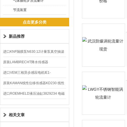
气体腰轮罗茨流量计
节流装置
点击更多分类
新品推荐
进口KNF隔膜泵N630.12计量泵真空抽滤
泵价格
原装LAMBRECHT降水传感器
00.14575.20气象仪
进口VEM三相异步感应电机IE1-
K21R80G4马达
原装KAMAN线性位移传感器KD230 线性
编码器
进口ROEMHELD液压油缸3829234 电磁
阀定位器
相关文章