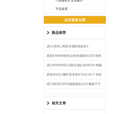
气体腰轮罗茨流量计
节流装置
点击更多分类
新品推荐
进口VEM三相异步感应电机IE1-
K21R80G4马达
原装KAMAN线性位移传感器KD230 线性
编码器
进口ROEMHELD液压油缸3829234 电磁
阀定位器
原装KNOLL螺杆泵单泵KTS32-64-T 切碎
排屑机
进口BENZLERS减速电机J110 螺旋千斤
顶BD-58
相关文章