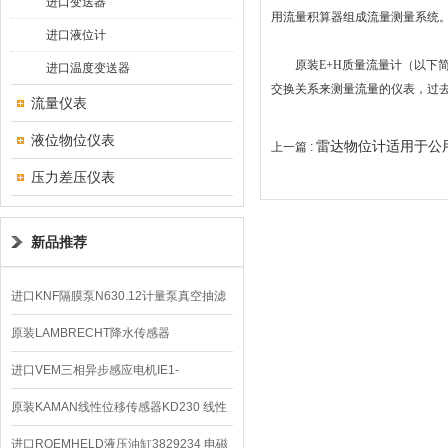
进口变送器
用流量积算器组成流量测量系统
进口液位计
原装E+H质量流量计（以下简
进口温度变送器
交换关系来测量流量的仪表，过
流量仪表
液位物位仪表
雷达物位计适用于公
上一篇 :
压力差压仪表
新品推荐
进口KNF隔膜泵N630.12计量泵真空抽滤
泵价格
原装LAMBRECHT降水传感器
00.14575.20气象仪
进口VEM三相异步感应电机IE1-
K21R80G4马达
原装KAMAN线性位移传感器KD230 线性
编码器
进口ROEMHELD液压油缸3829234 电磁