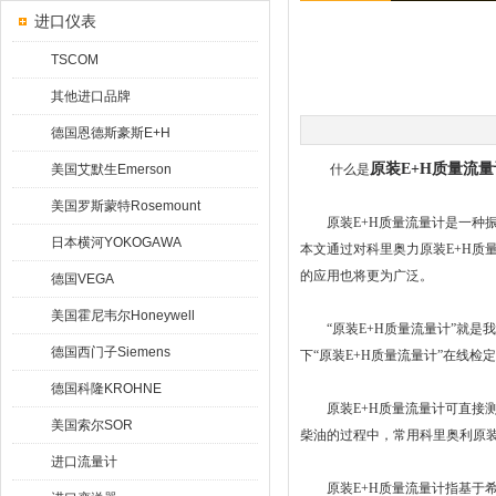
进口仪表
TSCOM
其他进口品牌
德国恩德斯豪斯E+H
原装E+H质量流量
美国艾默生Emerson
什么是
美国罗斯蒙特Rosemount
原装E+H质量流量计是一种振
日本横河YOKOGAWA
本文通过对科里奥力原装E+H质
的应用也将更为广泛。
德国VEGA
美国霍尼韦尔Honeywell
“原装E+H质量流量计”就是
德国西门子Siemens
下“原装E+H质量流量计”在线检
德国科隆KROHNE
原装E+H质量流量计可直接测
美国索尔SOR
柴油的过程中，常用科里奥利原装
进口流量计
原装E+H质量流量计指基于希