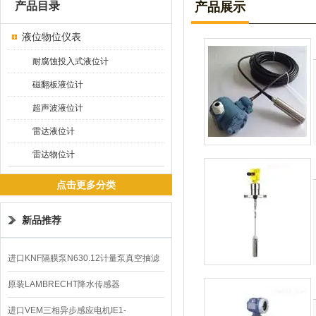
产品目录
产品展示
液位物位仪表
耐腐蚀投入式液位计
磁翻板液位计
超声波液位计
雷达液位计
雷达物位计
点击更多分类
新品推荐
进口KNF隔膜泵N630.12计量泵真空抽滤
泵价格
原装LAMBRECHT降水传感器
00.14575.20气象仪
进口VEM三相异步感应电机IE1-