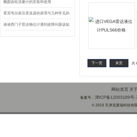
椭圆齿轮流量计的安装和使用
霍尼韦尔差压变送器的原理与几种常见的
故障检测方法！
谈谈西门子雷达物位计遇到故障问题该如
何解决呢？
下一页
末页
共 
网站首页
关
津ICP备12003189号-
备案号：
© 2019 天津克莱瑞科技有限公