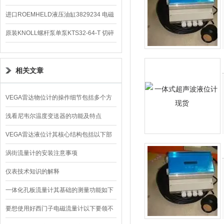
编码器
进口ROEMHELD液压油缸3829234 电磁
阀定位器
原装KNOLL螺杆泵单泵KTS32-64-T 切碎
排屑机
相关文章
VEGA雷达物位计的操作细节包括多个方
面
浅看尼韦尔温度变送器的功能及特点
VEGA雷达液位计其核心结构包括以下部
分
涡街流量计的安装注意事项
仪表技术知识的解释
一体化孔板流量计其基础的测量功能如下
要想使用好西门子电磁流量计以下要领不