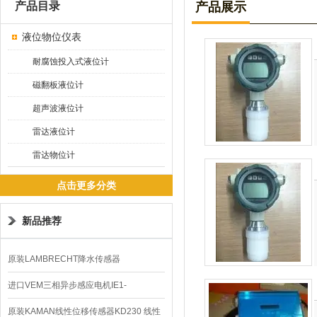
产品目录
产品展示
液位物位仪表
耐腐蚀投入式液位计
磁翻板液位计
超声波液位计
雷达液位计
雷达物位计
点击更多分类
新品推荐
原装LAMBRECHT降水传感器
00.14575.20气象仪
进口VEM三相异步感应电机IE1-
K21R80G4马达
原装KAMAN线性位移传感器KD230 线性