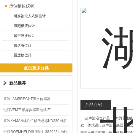
液位物位仪表
耐腐蚀投入式液位计
磁翻板液位计
超声波液位计
雷达液位计
雷达物位计
点击更多分类
新品推荐
原装LAMBRECHT降水传感器
产品介绍：
00.14575.20气象仪
进口VEM三相异步感应电机IE1-
超声波液位计是一种*的非接触
K21R80G4马达
原装KAMAN线性位移传感器KD230 线性
发一体式进口超声波传感器，通
编码器
进口ROEMHELD液压油缸3829234 电磁
能显示的同时输出标准模拟信号4