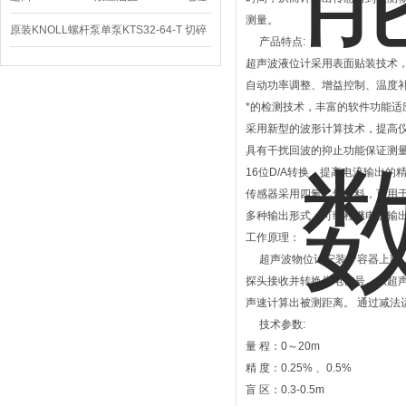
测量。
阀定位器
原装KNOLL螺杆泵单泵KTS32-64-T 切碎
产品特点:
排屑机
超声波液位计采用表面贴装技术
自动功率调整、增益控制、温度
*的检测技术，丰富的软件功能适
采用新型的波形计算技术，提高
具有干扰回波的抑止功能保证测
16位D/A转换，提高电流输出的
传感器采用四氟乙烯材料，可用
多种输出形式：可编程继电器输出、高
工作原理：
超声波物位计安装于容器上部，
探头接收并转换为电信号。从超
声速计算出被测距离。 通过减
技术参数:
量 程：0～20m
精 度：0.25% 、0.5%
盲 区：0.3-0.5m