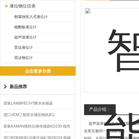
液位物位仪表
耐腐蚀投入式液位计
磁翻板液位计
超声波液位计
雷达液位计
雷达物位计
点击更多分类
新品推荐
原装LAMBRECHT降水传感器
产品介绍：
00.14575.20气象仪
进口VEM三相异步感应电机IE1-
超声波液位计是由高性能的微处
K21R80G4马达
原装KAMAN线性位移传感器KD230 线性
反射后被同一传感器接收，由接
编码器
进口ROEMHELD液压油缸3829234 电磁
时间，从而计算出传感器到被测