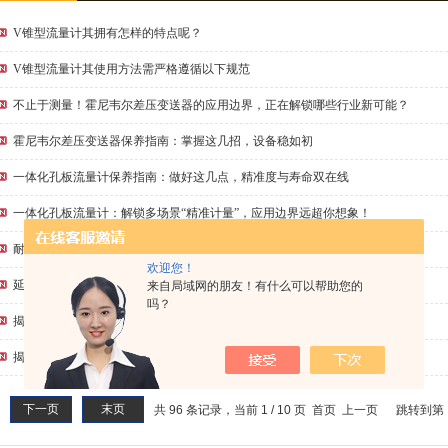
V锥型流量计其拥有怎样的特点呢？
V锥型流量计其使用方法需严格遵循以下规范
不止于测量！霍尼韦尔差压变送器的应用边界，正在解锁哪些行业新可能？
霍尼韦尔差压变送器保养指南：掌握这几招，设备稳如初
一体化孔板流量计保养指南：做好这几点，精准度与寿命双在线
一体化孔板流量计：解锁多场景“精准计量”，应用边界远超你想象！
耐腐蚀投入式液位计的测定步骤及使用注意事项如下
欢迎您！
延长设备寿命的秘密：发现耐腐蚀投入式液位计的*功能
来自局域网的朋友！有什么可以帮助您的
吗？
揭秘V锥型流量计：结构解析与关键部件一览
揭秘V锥型流量计的保养秘籍，延长使用寿命！
下一页
末页
共 96 条记录，当前 1 / 10 页 首页 上一页
跳转到第