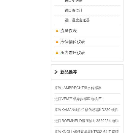
进口变送器
进口液位计
进口温度变送器
流量仪表
液位物位仪表
压力差压仪表
新品推荐
原装LAMBRECHT降水传感器
00.14575.20气象仪
进口VEM三相异步感应电机IE1-
K21R80G4马达
原装KAMAN线性位移传感器KD230 线性
编码器
进口ROEMHELD液压油缸3829234 电磁
阀定位器
原装KNOLL螺杆泵单泵KTS32-64-T 切碎