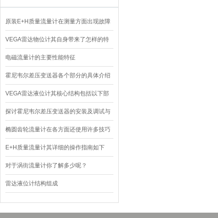
原装E+H质量流量计在测量方面出现故障
该如何处理呢？
VEGA雷达物位计其自身带来了怎样的特
点呢？
电磁流量计的主要性能特征
霍尼韦尔差压变送器各个部分的具体介绍
VEGA雷达液位计其核心结构包括以下部
分
探讨霍尼韦尔差压变送器的安装及调试与
校准
椭圆齿轮流量计在各方面还使用许多技巧
的
E+H质量流量计其详细的操作指南如下
对于涡街流量计你了解多少呢？
雷达液位计结构组成