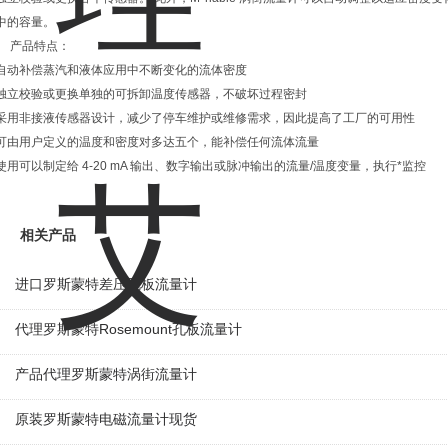
中的容量。
产品特点：
自动补偿蒸汽和液体应用中不断变化的流体密度
独立校验或更换单独的可拆卸温度传感器，不破坏过程密封
采用非接液传感器设计，减少了停车维护或维修需求，因此提高了工厂的可用性
可由用户定义的温度和密度对多达五个，能补偿任何流体流量
使用可以制定给 4-20 mA 输出、数字输出或脉冲输出的流量/温度变量，执行*监控
相关产品
进口罗斯蒙特差压孔板流量计
代理罗斯蒙特Rosemount孔板流量计
产品代理罗斯蒙特涡街流量计
原装罗斯蒙特电磁流量计现货