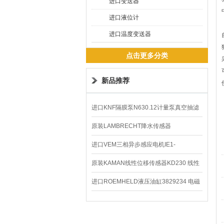
进口变送器
进口液位计
进口温度变送器
点击更多分类
新品推荐
进口KNF隔膜泵N630.12计量泵真空抽滤
泵价格
原装LAMBRECHT降水传感器
00.14575.20气象仪
进口VEM三相异步感应电机IE1-
K21R80G4马达
原装KAMAN线性位移传感器KD230 线性
编码器
进口ROEMHELD液压油缸3829234 电磁
阀定位器