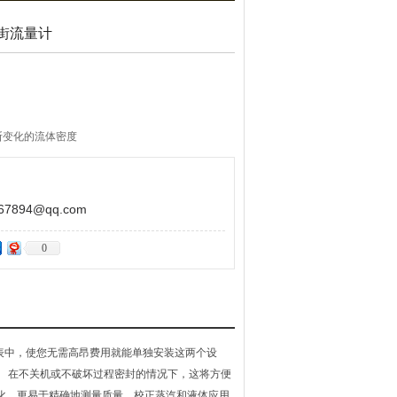
街流量计
断变化的流体密度
温度传感器，不破坏过程密封
894@qq.com
0
度仪表中，使您无需高昂费用就能单独安装这两个设
。 在不关机或不破坏过程密封的情况下，这将方便
度变化，更易于精确地测量质量，校正蒸汽和液体应用