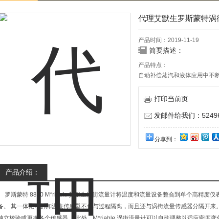
代理艾默生罗斯蒙特涡
产品时间：2019-11-19
简要描述：
产品特点：
自动补偿蒸汽和液体应用中不
独立校验或更换单独的可拆卸
打印当前页
发邮件给我们：524967
分享到：
产品介绍：
罗斯蒙特 8800 M*riable 艾默生涡街流量计将温度和流量设备整合到单个高精
备。 其一体化可拆卸温度传感器不仅与过程隔离，而且还与涡街流量传感器分隔开来
独立校验或更换各个传感器。 此外，M*riable 涡街流量计可以自动调整以适应密