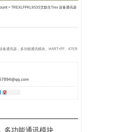
unt
> TREXLFPKL9S3S艾默生Trex 设备通讯器
ex 设备通讯器，多功能通讯模块、HART+FF、475升
器，可调节阀门，变送器，兼容费希尔，西门子，横河
5手操器升级版，HART+FF应用
894@qq.com
，多功能通讯模块、