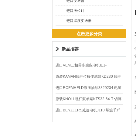
进口变送器
进口液位计
进口温度变送器
点击更多分类
新品推荐
进口VEM三相异步感应电机IE1-
K21R80G4马达
原装KAMAN线性位移传感器KD230 线性
编码器
进口ROEMHELD液压油缸3829234 电磁
阀定位器
原装KNOLL螺杆泵单泵KTS32-64-T 切碎
排屑机
进口BENZLERS减速电机J110 螺旋千斤
顶BD-58