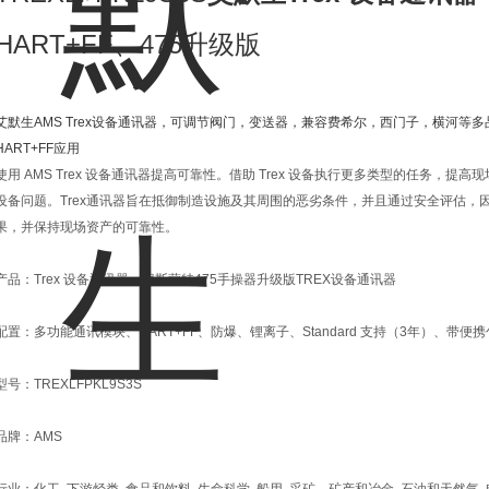
HART+FF、475升级版
艾默生AMS Trex设备通讯器，可调节阀门，变送器，兼容费希尔，西门子，横河等
HART+FF应用
使用 AMS Trex 设备通讯器提高可靠性。借助 Trex 设备执行更多类型的任务，
设备问题。Trex通讯器旨在抵御制造设施及其周围的恶劣条件，并且通过安全评估，因此
果，并保持现场资产的可靠性。
产品：Trex 设备通讯器，罗斯蒙特475手操器升级版TREX设备通讯器
配置：多功能通讯模块、HART+FF、防爆、锂离子、Standard 支持（3年）、带便携
型号：TREXLFPKL9S3S
品牌：AMS