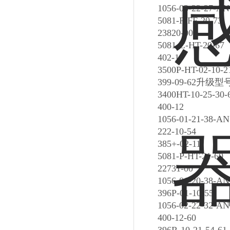
1056-03-22-27-AN
5081-P-FF-20-73
23820-00
5081-C-HT-20-67
402-11
3500P-HT-02-10-2
399-09-62升级型号39
3400HT-10-25-30
400-12
1056-01-21-38-AN
222-10-54
385+-02-11
5081-P-HT-21-60
22731-00
1056-01-20-38-AN
396P-01-10-55
1056-02-22-32-AN
400-12-60