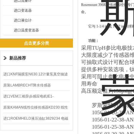
进口流量计
Rosemount 396R型传
进口变送器
命。
进口液位计
它与 1-1/4 in 或 1-1/2 
进口温度变送器
功能：
点击更多分类
采用TUpH参比电极
大限度减少了传感器
新品推荐
可抽取式设计可配合
提供多种安装选项，钛材
进口KNF隔膜泵N630.12计量泵真空抽滤
采用可阻止参比电极
用寿命
泵价格
原装LAMBRECHT降水传感器
高压额定值为150psig(11
00.14575.20气象仪
进口VEM三相异步感应电机IE1-
罗斯蒙特分析有更
K21R80G4马达
原装KAMAN线性位移传感器KD230 线性
1056-01-20-38-AN
编码器
进口ROEMHELD液压油缸3829234 电磁
1056-01-22-38-AN
1056-01-25-38-AN
阀定位器