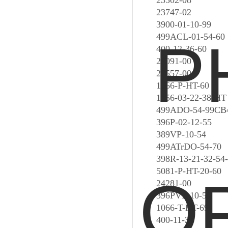
23502-08
23747-02
3900-01-10-99
499ACL-01-54-60
400-12-36-60
24091-00
23557-00
1066-P-HT-60
1056-03-22-38-HT
499ADO-54-99CB
396P-02-12-55
389VP-10-54
499ATrDO-54-70
398R-13-21-32-54-
5081-P-HT-20-60
24281-00
396PVP-10-55
1066-T-HT-69
400-11-36