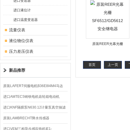
进口变送器
进口液位计
进口温度变送器
流量仪表
液位物位仪表
原装REER光幕光栅
压力差压仪表
SF6512/GD5612安全继电
器
首页
上一页
新品推荐
原装LAFERT伺服电机B36E8I4M4马达
B5602价格
进口AMTECS铸铁电机齿轮箱电动机
AMAS
进口KNF隔膜泵N630.12计量泵真空抽滤
泵价格
原装LAMBRECHT降水传感器
00.14575.20气象仪
进口VEM三相异步感应电机IE1-