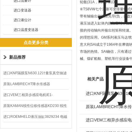
进口流量计
轮毂(31A，31B，31D)。
⑥TS8VW七个活塞可变排量轮式
进口变送器
带有轴输出的液压先导(负，多盘
进口液位计
液压油进入缸体内的柱塞时，柱
进口温度变送器
接的传动轴向外输出转矩和转速
的理想应用。GM系列液压马达
点击更多分类
意大利SAI成立于1964年在
市场的热情。SAI确信，只有通
新品推荐
械、煤矿船舶、塑机等行业设备
进口KNF隔膜泵N630.12计量泵真空抽滤
相关产品
泵价格
原装LAMBRECHT降水传感器
进口KNF隔膜泵N630.
00.14575.20气象仪
进口VEM三相异步感应电机IE1-
K21R80G4马达
原装KAMAN线性位移传感器KD230 线性
原装LAMBRECHT降水传感
编码器
进口ROEMHELD液压油缸3829234 电磁
进口VEM三相异步感应电机I
阀定位器