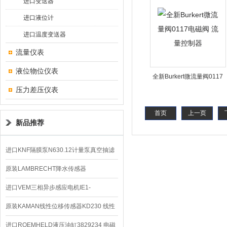
进口变送器
进口液位计
进口温度变送器
流量仪表
液位物位仪表
全新Burkert微流量阀0117
压力差压仪表
电磁阀 流量控制器
首页
上一页
新品推荐
进口KNF隔膜泵N630.12计量泵真空抽滤
泵价格
原装LAMBRECHT降水传感器
00.14575.20气象仪
进口VEM三相异步感应电机IE1-
K21R80G4马达
原装KAMAN线性位移传感器KD230 线性
编码器
进口ROEMHELD液压油缸3829234 电磁