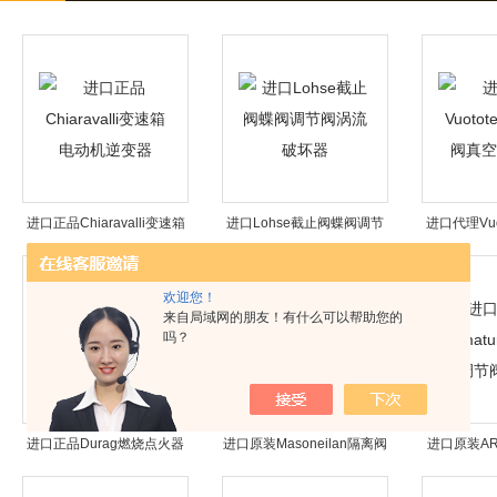
进口正品Chiaravalli变速箱
进口Lohse截止阀蝶阀调节
‌进口代理Vuo
电动机逆变器
阀涡流破坏器
阀真
欢迎您！
来自局域网的朋友！有什么可以帮助您的
吗？
进口正品Durag燃烧点火器
进口原装Masoneilan隔离阀
进口原装ARI-
粉尘监测器计数器
调节阀定位器
行器调