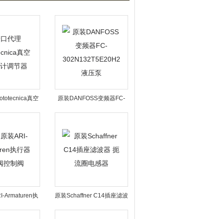
totecnica真空
原装DANFOSS变频器FC-
空计调节器
302N132T5E20H2液压泵
Armaturen执
原装Schaffner C14插座滤波
节阀控制阀
器 扼流圈电感器