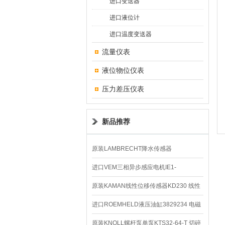
进口变送器
进口液位计
进口温度变送器
流量仪表
液位物位仪表
压力差压仪表
新品推荐
原装LAMBRECHT降水传感器
00.14575.20气象仪
进口VEM三相异步感应电机IE1-
K21R80G4马达
原装KAMAN线性位移传感器KD230 线性
编码器
进口ROEMHELD液压油缸3829234 电磁
阀定位器
原装KNOLL螺杆泵单泵KTS32-64-T 切碎