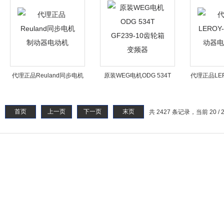
代理正品Reuland同步电机
原装WEG电机ODG 534T
代理正品LER
制动器电动机
GF239-10齿轮箱变频器
动器
首页
上一页
下一页
末页
共 2427 条记录，当前 20 / 