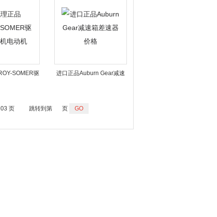
OY-SOMER驱
进口正品Auburn Gear减速
电机电动机
箱差速器价格
203 页
跳转到第
页