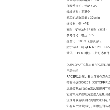
最大电磁线圈电流：1.88 A
保险丝保护，外部：3A
线轴类型：零重叠
阀芯的标称流量：30l/min
连接器：6针+PE
密封：矿物油NBR密封（标准）
参考信号：电压±10V
占空比：100％（连续运行）
防护等级：符合EN 60529，IP65 /
通讯：LIN-bus接口（带可选套
-----------------------------------------
DUPLOMATIC单向阀RPCER1RPC
产品介绍
RPCER1是压力和温度补偿双向流
带有根据ISO6263（CETOPR
流量控制油门的位置反馈使调节
它通常用来控制流速进入液压回
流速可以连续成比例地发送到电
它有五个流量控制，可用范围高达