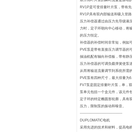
双作用叶片泵的瞬时流量是脉动的
RV1P是可变排量叶片泵，带有
RV1P具有双内部输送和吸入管
压力补偿器通过由压力先导级液
力时，定子环朝向中心移动，将
的压力恒定。
补偿器的补偿时间非常短，例如
PVE泵是带有直接压力调节器的
抽油机配有轴向补偿板，带有静
压力补偿器的可调负载弹簧使泵
从而将输送流量调节到系统所需
PVE泵有四种尺寸，最大排量为6.6至
FV7泵是固定排量叶片泵，单，
泵单元包括一个盒元件，该元件
定子环的特定椭圆形轮廓，具有
压力，限制泵的振动和噪音。
------------------------------------
DUPLOMATIC电机
采用先进的技术和材料，提高电