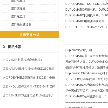
进口流量计
DUPLOMATIC、DUPLOMATI
进口变送器
DUPLOMATIC伺服电机、DUPL
DUPLOMATIC比例换向阀、DUPL
进口液位计
DUPLOMATIC电磁驱动换向阀DS3
进口温度变送器
RPCER1RPCER1-4/C/52-24
点击更多分类
=========================
新品推荐
Duplomatic品牌介绍
DUPLOMATIC是一家意大
进口VEM三相异步感应电机IE1-
系统和解决方案。DUPLOMA
低能耗和可靠性等特点，适用于
K21R80G4马达
原装KAMAN线性位移传感器KD230 线性
Duplomatic Oleodi
编码器
进口ROEMHELD液压油缸3829234 电磁
元。在上世纪70年代初，公司开
DUPLOMATIC作为运动控制
阀定位器
原装KNOLL螺杆泵单泵KTS32-64-T 切碎
是一家创新型公司，能够为工业
排屑机
进口BENZLERS减速电机J110 螺旋千斤
DUPLOMATIC公司主要供应：D
=========================
顶BD-58