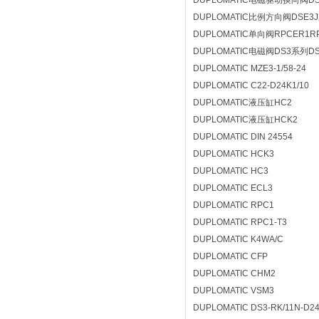
DUPLOMATIC电磁驱动换向阀DS
DUPLOMATIC比例方向阀DSE3J系列
DUPLOMATIC单向阀RPCER1RPC
DUPLOMATIC电磁阀DS3系列DS
DUPLOMATIC MZE3-1/58-24
DUPLOMATIC C22-D24K1/10
DUPLOMATIC液压缸HC2
DUPLOMATIC液压缸HCK2
DUPLOMATIC DIN 24554
DUPLOMATIC HCK3
DUPLOMATIC HC3
DUPLOMATIC ECL3
DUPLOMATIC RPC1
DUPLOMATIC RPC1-T3
DUPLOMATIC K4WA/C
DUPLOMATIC CFP
DUPLOMATIC CHM2
DUPLOMATIC VSM3
DUPLOMATIC DS3-RK/11N-D2