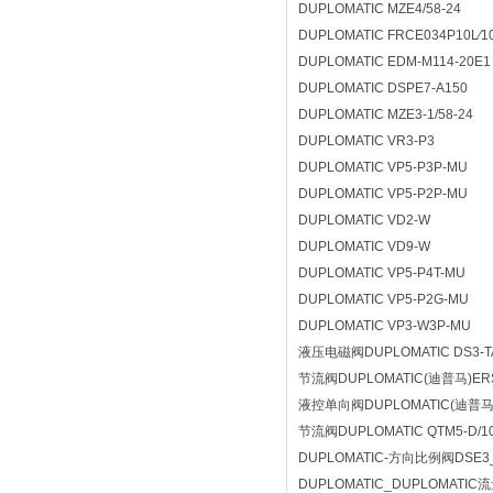
DUPLOMATIC MZE4/58-24
DUPLOMATIC FRCE034P10L∕1
DUPLOMATIC EDM-M114-20E1
DUPLOMATIC DSPE7-A150
DUPLOMATIC MZE3-1/58-24
DUPLOMATIC VR3-P3
DUPLOMATIC VP5-P3P-MU
DUPLOMATIC VP5-P2P-MU
DUPLOMATIC VD2-W
DUPLOMATIC VD9-W
DUPLOMATIC VP5-P4T-MU
DUPLOMATIC VP5-P2G-MU
DUPLOMATIC VP3-W3P-MU
液压电磁阀DUPLOMATIC DS3-TA
节流阀DUPLOMATIC(迪普马)ERS
液控单向阀DUPLOMATIC(迪普马)V
节流阀DUPLOMATIC QTM5-D/1
DUPLOMATIC-方向比例阀DSE3
DUPLOMATIC_DUPLOMATI