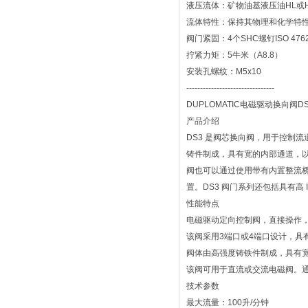
液压流体：矿物油基液压油HL或
流体特性：保持其物理和化学特
阀门紧固：4个SHC螺钉ISO 4762
拧紧力矩：5牛米（A8.8）
安装孔螺纹：M5x10
--------------------------------
DUPLOMATIC电磁驱动换向阀DS
产品介绍
DS3 是阀芯换向阀，用于控制流
铸件制成，具有宽的内部通道，
阀也可以通过使用带有内置整流
置。DS3 阀门系列还包括具有高 
性能特点
电磁驱动定向控制阀，直接操作，安装
该阀采用3端口或4端口设计，具
阀体由高强度铸铁件制成，具有
该阀可用于直流或交流电磁阀。
技术参数
最大流量：100升/分钟