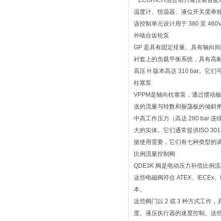
ECORICH混合动力液压装置
温度计、恒温器、液位开关需单
该控制单元设计用于 380 至 460V
外啮合齿轮泵
GP 是具有固定排量、具有轴向
衬套上的负载平衡系统，具有高耐用性的特
高压 H 版本高达 310 ba
柱塞泵
VPPM是轴向柱塞泵，通过摆动板具
送的流量与转数和振荡板的倾斜
中高工作压力（高达 280 bar
大的实体。它们通常提供ISO 301
据使用需要，它们有七种类型的
比例流量控制阀
QDE3K 阀是电动压力补偿比例
这些电磁阀符合 ATEX、IECEx
本。
这些阀门以 2 或 3 种方式
度。液压执行器的速度控制。这些阀门