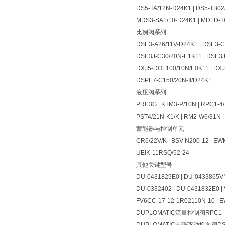
DS5-TA/12N-D24K1 | DS5-TB02
MDS3-SA1/10-D24K1 | MD1D-T
比例阀系列‌
DSE3-A26/11V-D24K1 | DSE3-C
DSE3J-C30/20N-E1K11 | DSE3J
DXJ5-DOL100/10N/E0K11 | DXJ
DSPE7-C150/20N-II/D24K1
液压阀系列‌
PRE3G | KTM3-P/10N | RPC1-4/M
PST4/21N-K1/K | RM2-W6/31N 
蓄能器与控制单元‌
CR6/22V/K | BSV-N200-12 | EW
UEIK-11RSQ/52-24
其他关键型号‌
DU-0431829E0 | DU-0433865V
DU-0332402 | DU-0431832E0 
FV6CC-17-12-1R02110N-10 | 
DUPLOMATIC流量控制阀RPC1