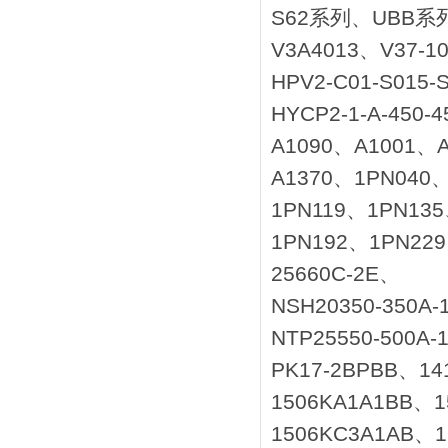
S62系列、UBB系
V3A4013、V37-
HPV2-C01-S015-
HYCP2-1-A-450-
A1090、A1001、
A1370、1PN040
1PN119、1PN13
1PN192、1PN229
25660C-2E、
NSH20350-350A-
NTP25550-500A-
PK17-2BPBB、14
1506KA1A1BB、1
1506KC3A1AB、