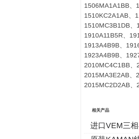
1506MA1A1BB、
1510KC2A1AB、
1510MC3B1DB、
1910A11B5R、19
1913A4B9B、191
1923A4B9B、19
2010MC4C1BB、
2015MA3E2AB、
2015MC2D2AB、
相关产品
进口VEM三相异