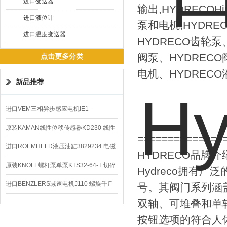
进口变送器
输出,HYDRECOHi
进口液位计
泵和电机,HYDRE
进口温度变送器
HYDRECO齿轮泵
阀泵、HYDRECO
点击更多分类
电机、HYDREC
新品推荐
进口VEM三相异步感应电机IE1-
K21R80G4马达
原装KAMAN线性位移传感器KD230 线性
==============
编码器
进口ROEMHELD液压油缸3829234 电磁
HYDRECO品牌介
阀定位器
原装KNOLL螺杆泵单泵KTS32-64-T 切碎
Hydreco拥有
排屑机
进口BENZLERS减速电机J110 螺旋千斤
号。其阀门系列涵
双轴、可堆叠和单
顶BD-58
按钮选项的符合人