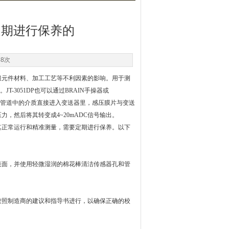
定期进行保养的
58次
服元件材料、加工工艺等不利因素的影响。用于测
-3051DP也可以通过BRAIN手操器或
于防止管道中的介质直接进入变送器里，感压膜片与变送
，然后将其转变成4~20mADC信号输出。
其正常运行和精准测量，需要定期进行保养。以下
面，并使用轻微湿润的棉花棒清洁传感器孔和管
照制造商的建议和指导书进行，以确保正确的校