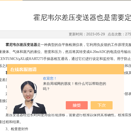
霍尼韦尔差压变送器也是需要
更新时间：2023-05-29 点击次数：27
霍尼韦尔差压变送器
是一种典型的自平衡检测仪表，它利用负反馈的工作原理克
量液体、气体和蒸汽的液位、密度和压力，然后将其转变成4-20mADC的电流信号输出。JT
CENTUMCS/μXL或HART275手操器相互通讯，通过它们进行设定和监控等。用
器之间靠注满流体的毛细管连接起来。它用于测量液体、气体或蒸汽的液位、流量和压力
霍尼韦尔差压变送器
是一种常用于测量流体或气体压力差的传感器设备，为确保
欢迎您！
是差压变送器的保养方法：
来自局域网的朋友！有什么可以帮助您的
1、定期清洁
吗？
定期对差压变送器进行清洁可以保证其正常运行和准确测量。使用软布擦拭外部表
道接口。
2、校准
差压变送器经过长时间使用会出现漂移，需要进行校准以保持其准确性。校准应按
准过程和结果。
3、检查密封件