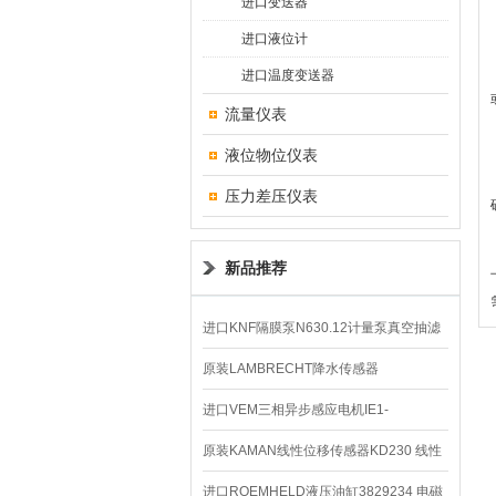
进口变送器
进口液位计
进口温度变送器
流量仪表
液位物位仪表
压力差压仪表
新品推荐
进口KNF隔膜泵N630.12计量泵真空抽滤
泵价格
原装LAMBRECHT降水传感器
00.14575.20气象仪
进口VEM三相异步感应电机IE1-
K21R80G4马达
原装KAMAN线性位移传感器KD230 线性
编码器
进口ROEMHELD液压油缸3829234 电磁