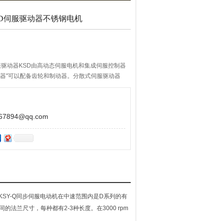
BOLD伺服驱动器不锈钢电机
散式伺服驱动器KSD由高动态伺服电机和集成伺服控制器
动器"可以配备齿轮和制动器。分散式伺服驱动器
能力，适合与大量独立轴结合使用的模块化机床概
894@qq.com
列。KSY-Q同步伺服电动机在中速范围内是D系列的有
法兰尺寸，每种都有2-3种长度。在3000 rpm