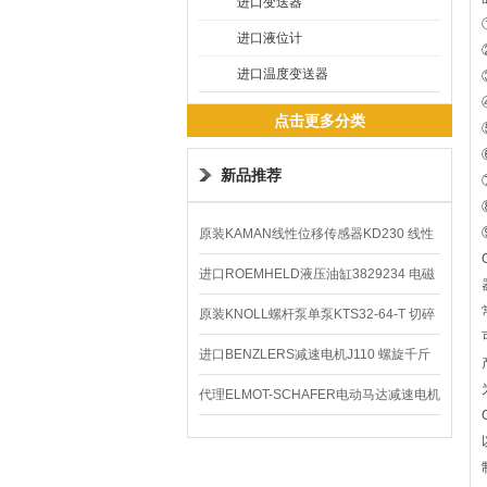
进口变送器
进口液位计
进口温度变送器
点击更多分类
新品推荐
原装KAMAN线性位移传感器KD230 线性
编码器
进口ROEMHELD液压油缸3829234 电磁
阀定位器
原装KNOLL螺杆泵单泵KTS32-64-T 切碎
排屑机
进口BENZLERS减速电机J110 螺旋千斤
顶BD-58
代理ELMOT-SCHAFER电动马达减速电机
电动机