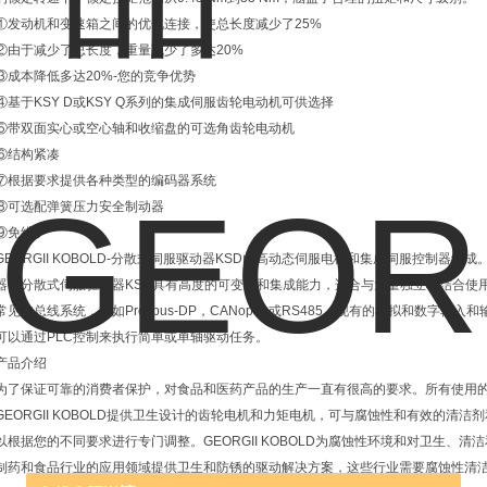
①发动机和变速箱之间的优化连接，使总长度减少了25%
②由于减少了总长度，重量减少了多达20%
③成本降低多达20%-您的竞争优势
④基于KSY D或KSY Q系列的集成伺服齿轮电动机可供选择
⑤带双面实心或空心轴和收缩盘的可选角齿轮电动机
⑥结构紧凑
⑦根据要求提供各种类型的编码器系统
⑧可选配弹簧压力安全制动器
⑨免维护
GEORGII KOBOLD-分散式伺服驱动器KSD由高动态伺服电机和集成伺服控制器组
器。分散式伺服驱动器KSD具有高度的可变性和集成能力，适合与大量独立轴结合使
常见的总线系统，例如Profibus-DP，CANopen或RS485。现有的模拟和数字
可以通过PLC控制来执行简单或单轴驱动任务。
产品介绍
为了保证可靠的消费者保护，对食品和医药产品的生产一直有很高的要求。所有使用
GEORGII KOBOLD提供卫生设计的齿轮电机和力矩电机，可与腐蚀性和有效的清洁
以根据您的不同要求进行专门调整。GEORGII KOBOLD为腐蚀性环境和对卫生、
制药和食品行业的应用领域提供卫生和防锈的驱动解决方案，这些行业需要腐蚀性清