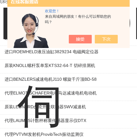
机和变频异步电机。
欢迎您！
来自局域网的朋友！有什么可以帮助您的
吗？
相关产品
原装KAMAN线性位移传感器KD230 线性编码器
进口ROEMHELD液压油缸3829234 电磁阀定位器
原装KNOLL螺杆泵单泵KTS32-64-T 切碎排屑机
进口BENZLERS减速电机J110 螺旋千斤顶BD-58
代理ELMOT-SCHAFER电动马达减速电机电动机
原装LEONARD凸轮开关联轴器‌SWV减速机
代理LAUMAS计数秤称重传感器显示仪DTX
代理PVTVM发射机ProvibTech振动监测仪