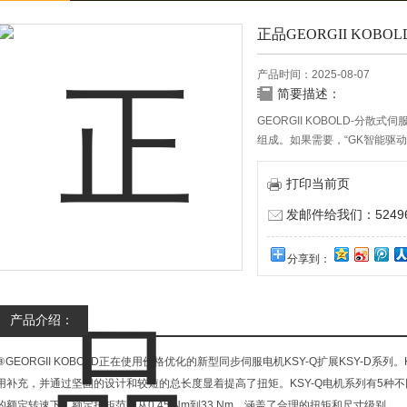
正品GEORGII KO
产品时间：2025-08-07
简要描述：
GEORGII KOBOLD-分
组成。如果需要，“GK智能驱
KSD具有高度的可变性和集成
念。
打印当前页
发邮件给我们：524967
分享到：
产品介绍：
③GEORGII KOBOLD正在使用价格优化的新型同步伺服电机KSY-Q扩展KSY-D系
用补充，并通过坚固的设计和较短的总长度显着提高了扭矩。KSY-Q电机系列有5种不同的
的额定转速下，额定扭矩范围从0.45 Nm到33 Nm，涵盖了合理的扭矩和尺寸级别。