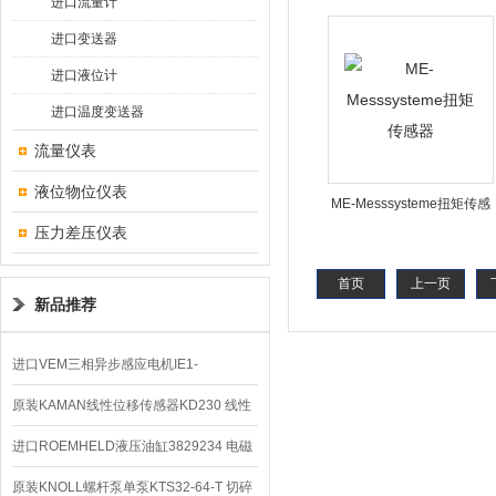
进口流量计
进口变送器
进口液位计
进口温度变送器
流量仪表
液位物位仪表
ME-Messsysteme扭矩传感
压力差压仪表
器
首页
上一页
新品推荐
进口VEM三相异步感应电机IE1-
K21R80G4马达
原装KAMAN线性位移传感器KD230 线性
编码器
进口ROEMHELD液压油缸3829234 电磁
阀定位器
原装KNOLL螺杆泵单泵KTS32-64-T 切碎