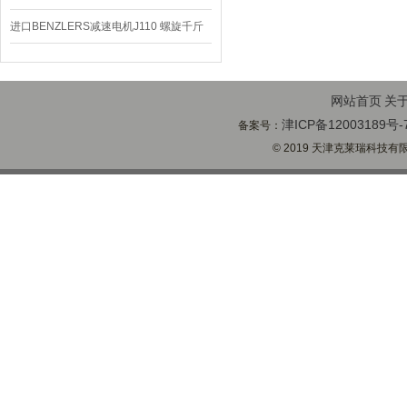
排屑机
进口BENZLERS减速电机J110 螺旋千斤
顶BD-58
网站首页
关
津ICP备12003189号-
备案号：
© 2019 天津克莱瑞科技有限公