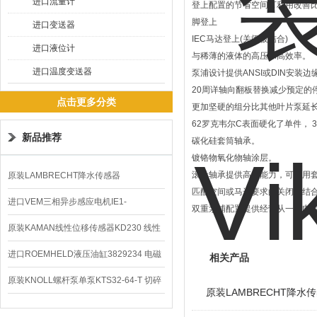
进口流量计
登上配置的节省空间可利用改善
脚登上
进口变送器
IEC马达登上(关闭被结合)
进口液位计
与稀薄的液体的高压和高效率。
进口温度变送器
泵浦设计提供ANSI或DIN安装
20周详轴向翻板替换减少预定的
点击更多分类
更加坚硬的组分比其他叶片泵延
62罗克韦尔C表面硬化了单件， 
新品推荐
碳化硅套筒轴承。
镀铬物氧化物轴涂层。
滚针轴承提供高压能力，可利用
原装LAMBRECHT降水传感器
匹配空间或马达要求的关闭被结
00.14575.20气象仪
进口VEM三相异步感应电机IE1-
双重泵浦配置提供经营从一个电
K21R80G4马达
原装KAMAN线性位移传感器KD230 线性
编码器
进口ROEMHELD液压油缸3829234 电磁
相关产品
阀定位器
原装KNOLL螺杆泵单泵KTS32-64-T 切碎
原装LAMBRECHT降水传感
排屑机