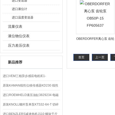
进口变送器
进口液位计
进口温度变送器
流量仪表
液位物位仪表
OBERDORFER离心泵 齿轮
压力差压仪表
泵OB50P-15 FP605637
首页
上一页
新品推荐
进口VEM三相异步感应电机IE1-
K21R80G4马达
原装KAMAN线性位移传感器KD230 线性
编码器
进口ROEMHELD液压油缸3829234 电磁
阀定位器
原装KNOLL螺杆泵单泵KTS32-64-T 切碎
排屑机
进口BENZLERS减速电机J110 螺旋千斤