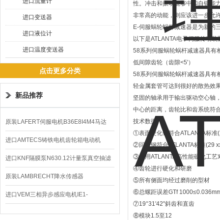
进口流量计
性。冲击和振动能够中和自锁能
非常高的动能，则应该进一步允
进口变送器
E-伺服蜗轮蜗杆减速器是为新的
进口液位计
以下是ATLANTA电子伺服传动
进口温度变送器
58系列伺服蜗轮蜗杆减速器具有
低间隙齿轮（齿隙<5'）
点击更多分类
58系列伺服蜗轮蜗杆减速器具有
轻金属套管可达到很好的散热效
新品推荐
坚固的轴承用于输出驱动空心轴
中心的距离，齿轮比和齿系统符合DIN
技术数据
原装LAFERT伺服电机B36E8I4M4马达
①表面硬化钢符合ATLANTA标准(29 
B5602价格
进口AMTECS铸铁电机齿轮箱电动机
②回火钢符合ATLANTA标准(29 xx 
③使用ATLANTA高性能硬化工艺
AMAS
进口KNF隔膜泵N630.12计量泵真空抽滤
④齿轮进行硬化和研磨
泵价格
原装LAMBRECHT降水传感器
⑤所有侧面均经过磨削的型材
⑥总螺距误差GTf 1000≤0.036m
00.14575.20气象仪
进口VEM三相异步感应电机IE1-
⑦19°31'42"斜齿和直齿
K21R80G4马达
⑧模块1.5至12