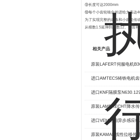
⑨长度可达2000mm
⑩每个小齿轮啮合的进给力高达409
为了实现完整的齿条和小齿轮传动，
从模数1.5延伸到模数12、斜
相关产品
原装LAFERT伺服电机B36
进口AMTECS铸铁电机齿
进口KNF隔膜泵N630.
原装LAMBRECHT降水传感
进口VEM三相异步感应电机I
原装KAMAN线性位移传感