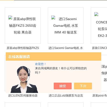
原装abp弹性联轴器FKZS
进口Sacemi Gamar电机 水
原装CONC
2650齿轮箱 离合器
泵IMM 40 输送泵
GPA2-10-
欢迎您！
来自局域网的朋友！有什么可以帮助您的
吗？
进口LENZE伺服驱动器
进口正品Lutz隔膜泵马达流
原装posi-f
EVS9325-EPV004 变频器
量计投药装置
气动