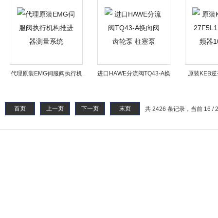
代理原装EMG伺服阀执行机
进口HAWE分流阀TQ43-A换
原装KEB逆变
构推进器测量系统
向阀 齿轮泵 柱塞泵
YU7A变频
首页
上一页
下一页
末页
共 2426 条记录，当前 16 / 