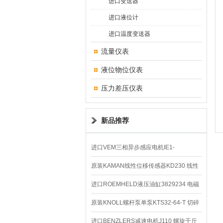
进口变送器
进口液位计
进口温度变送器
流量仪表
液位物位仪表
压力差压仪表
新品推荐
进口VEM三相异步感应电机IE1-
K21R80G4马达
原装KAMAN线性位移传感器KD230 线性
编码器
进口ROEMHELD液压油缸3829234 电磁
阀定位器
原装KNOLL螺杆泵单泵KTS32-64-T 切碎
排屑机
进口BENZLERS减速电机J110 螺旋千斤