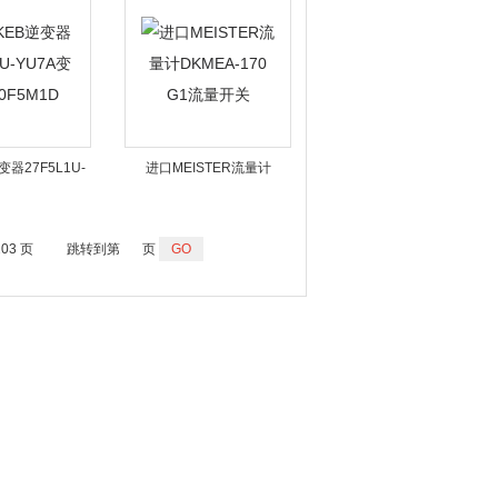
器27F5L1U-
进口MEISTER流量计
器10F5M1D
DKMEA-170 G1流量开关
203 页
跳转到第
页