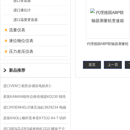
进口变送器
进口液位计
进口温度变送器
流量仪表
液位物位仪表
代理德国ABP联轴器测量轮
压力差压仪表
变速箱
首页
上一页
新品推荐
进口VEM三相异步感应电机IE1-
K21R80G4马达
原装KAMAN线性位移传感器KD230 线性
编码器
进口ROEMHELD液压油缸3829234 电磁
阀定位器
原装KNOLL螺杆泵单泵KTS32-64-T 切碎
排屑机
进口BENZLERS减速电机J110 螺旋千斤