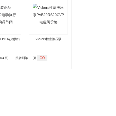
LIMO电动执行
Vickers柱塞液压泵
构调节阀
PVB29RS20CVP 电磁阀价
格
203 页
跳转到第
页