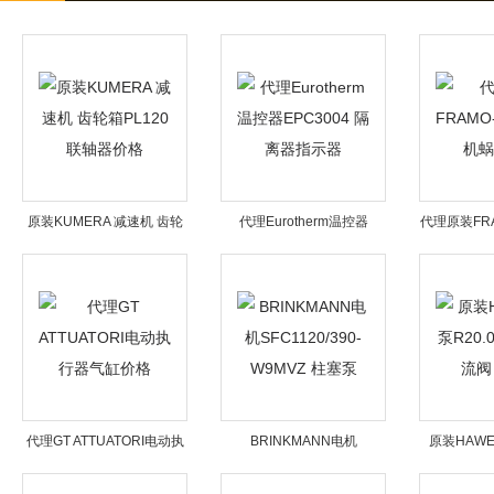
原装KUMERA 减速机 齿轮
代理Eurotherm温控器
代理原装FRA
箱PL120 联轴器价格
EPC3004 隔离器指示器
机
代理GT ATTUATORI电动执
BRINKMANN电机
原装HAWE
行器气缸价格
SFC1120/390-W9MVZ 柱塞
2.1-2.