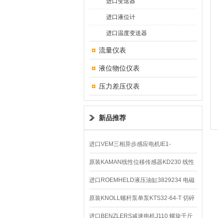
进口变送器
进口液位计
进口温度变送器
流量仪表
液位物位仪表
压力差压仪表
新品推荐
进口VEM三相异步感应电机IE1-
K21R80G4马达
原装KAMAN线性位移传感器KD230 线性
编码器
进口ROEMHELD液压油缸3829234 电磁
阀定位器
原装KNOLL螺杆泵单泵KTS32-64-T 切碎
排屑机
进口BENZLERS减速电机J110 螺旋千斤