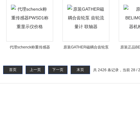
泵
代理schenck称重传感器
原装GATHER磁耦合齿轮泵
原装正品BE
PWSD1称重显示仪价格
齿轮流量计 联轴器
器机
首页
上一页
下一页
末页
共 2426 条记录，当前 28 / 