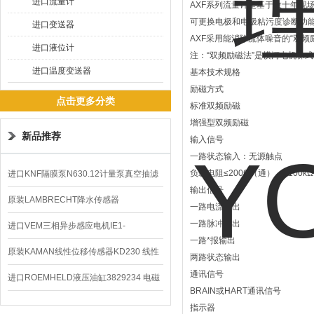
进口流量计
AXF系列流量计是基于数十年现
可更换电极和电极粘污度诊断功
进口变送器
AXF采用能消除流体噪音的“双
进口液位计
注：“双频励磁法”是横河电机株式
进口温度变送器
基本技术规格
励磁方式
点击更多分类
标准双频励磁
增强型双频励磁
新品推荐
输入信号
一路状态输入：无源触点
负载电阻≤200Ω（通）、≥100k
进口KNF隔膜泵N630.12计量泵真空抽滤
输出信号
泵价格
原装LAMBRECHT降水传感器
一路电流输出
一路脉冲输出
00.14575.20气象仪
进口VEM三相异步感应电机IE1-
一路*报输出
K21R80G4马达
原装KAMAN线性位移传感器KD230 线性
两路状态输出
通讯信号
编码器
进口ROEMHELD液压油缸3829234 电磁
BRAIN或HART通讯信号
阀定位器
指示器