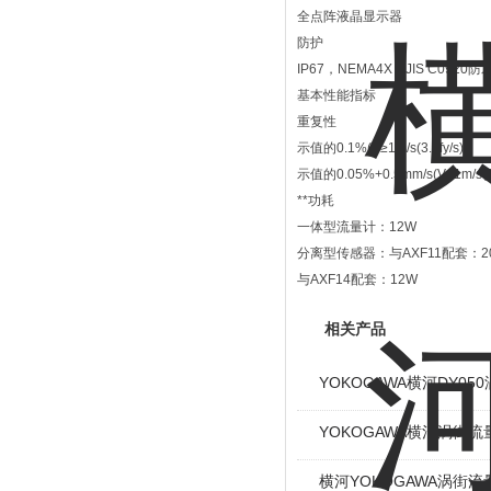
全点阵液晶显示器
防护
IP67，NEMA4X，JIS C0920防
基本性能指标
重复性
示值的0.1%(V≥1m/s(3.3fy/s))
示值的0.05%+0.5mm/s(V<1m/s(3.3
**功耗
一体型流量计：12W
分离型传感器：与AXF11配套：2
与AXF14配套：12W
相关产品
YOKOGAWA横河DY05
YOKOGAWA横河涡街
横河YOKOGAWA涡街