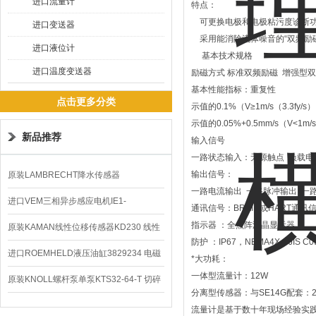
进口流量计
特点：
可更换电极和电极粘污度诊断功
进口变送器
采用能消除流体噪音的“双频励磁
进口液位计
基本技术规格
进口温度变送器
励磁方式 标准双频励磁 增强型
基本性能指标：重复性
点击更多分类
示值的0.1%（V≥1m/s（3.3fy/s
示值的0.05%+0.5mm/s（V<1m/s
新品推荐
输入信号
一路状态输入：无源触点 负载电阻≤
输出信号：
原装LAMBRECHT降水传感器
一路电流输出 一路脉冲输出 一
00.14575.20气象仪
进口VEM三相异步感应电机IE1-
通讯信号：BRAIN或HART通讯
指示器 ：全点阵液晶显示器
K21R80G4马达
原装KAMAN线性位移传感器KD230 线性
防护 ：IP67，NEMA4X，JIS C
编码器
进口ROEMHELD液压油缸3829234 电磁
*大功耗：
一体型流量计：12W
阀定位器
原装KNOLL螺杆泵单泵KTS32-64-T 切碎
分离型传感器：与SE14G配套：2
排屑机
流量计是基于数十年现场经验实