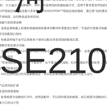
用)，大大减少了流体噪声。另外，可选增强的双频励磁方式，适用于要求更加苛刻的
AXF现场总线电磁流量计具有基于FOUNDATION™现场总线的规格，通过更*别的
节省电缆，达到降低成本的目的。
电极污染程度诊断
连续监测电极上积累的绝缘物质的量来判断何时需要进行维护。可选的可更换式电极
灵活的配线口朝向
转换器和端子盒可以变换各个朝向以配合安装现场的配线位置。
清晰丰富的显示功能
大型全点阵背光LCD显示可以三行显示各种信息。当报警发生时，会显示合理对策
轻松的设定
*常使用的参数整理在一个集合中，位于显示屏的顶部。红外线感应开关的采用，无
安装后快速运行
AXF交货时就已经完成参数设定，所以在安装和配线结束后即可投入运行。
产品系列的扩展
改进的精度规格
标准精度为读数的0.35%。使用选配件，可以得到更高的精度，校正精度为读数的0.
微小口径法兰型