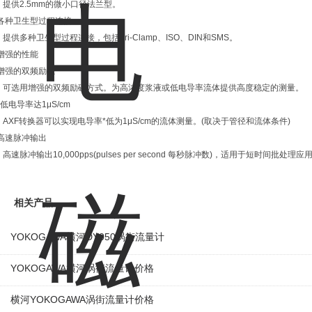
提供2.5mm的微小口径法兰型。
各种卫生型过程连接
提供多种卫生型过程连接，包括Tri-Clamp、ISO、DIN和SMS。
增强的性能
增强的双频励磁
可选用增强的双频励磁方式。为高浓度浆液或低电导率流体提供高度稳定的测量。
*低电导率达1μS/cm
AXF转换器可以实现电导率*低为1μS/cm的流体测量。(取决于管径和流体条件)
高速脉冲输出
高速脉冲输出10,000pps(pulses per second 每秒脉冲数)，适用于短时间批处理应
相关产品
YOKOGAWA横河DY050涡街流量计
YOKOGAWA横河涡街流量计价格
横河YOKOGAWA涡街流量计价格