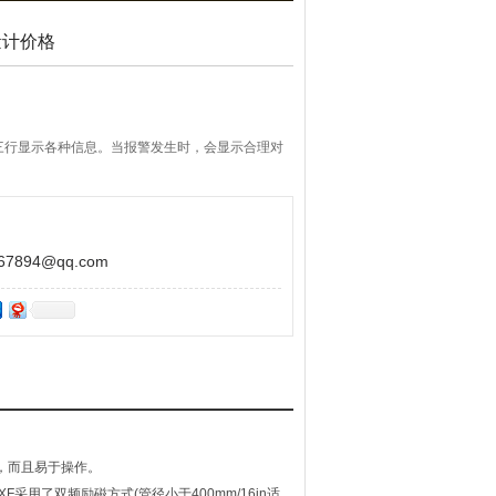
量计价格
三行显示各种信息。当报警发生时，会显示合理对
合中，位于显示屏的顶部。红外线感应开关的采
数设定。
894@qq.com
，而且易于操作。
用了双频励磁方式(管径小于400mm/16in适