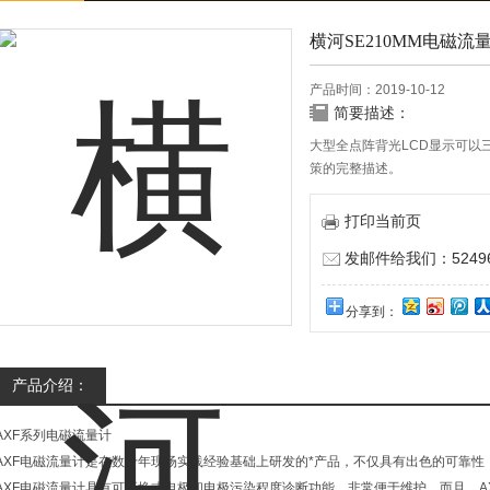
横河SE210MM电磁流
产品时间：2019-10-12
简要描述：
大型全点阵背光LCD显示可以
策的完整描述。
轻松的设定
较常使用的参数整理在一个集
打印当前页
用，无需打开机盖即可完成参
发邮件给我们：524967
分享到：
产品介绍：
AXF系列电磁流量计
AXF电磁流量计是在数十年现场实践经验基础上研发的*产品，不仅具有出色的可靠性
AXF电磁流量计具有可更换式电极和电极污染程度诊断功能，非常便于维护。而且，AXF采