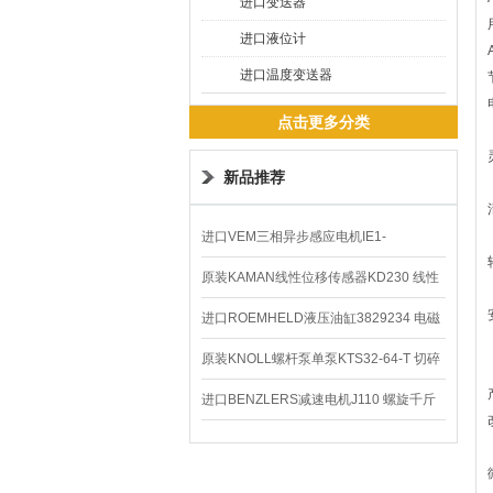
进口变送器
进口液位计
进口温度变送器
点击更多分类
新品推荐
进口VEM三相异步感应电机IE1-
K21R80G4马达
原装KAMAN线性位移传感器KD230 线性
编码器
进口ROEMHELD液压油缸3829234 电磁
阀定位器
原装KNOLL螺杆泵单泵KTS32-64-T 切碎
排屑机
进口BENZLERS减速电机J110 螺旋千斤
顶BD-58