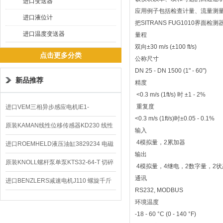
进口变送器
应用例子包括检查计量、流量测
进口液位计
把SITRANS FUG1010界面
进口温度变送器
量程
双向±30 m/s (±100 ft/s)
点击更多分类
公称尺寸
DN 25 - DN 1500 (1" - 60")
新品推荐
精度
<0.3 m/s (1ft/s) 时 ±1 - 2%
重复度
进口VEM三相异步感应电机IE1-
<0.3 m/s (1ft/s)时±0.05 - 0.1%
K21R80G4马达
原装KAMAN线性位移传感器KD230 线性
输入
4模拟量，2累加器
编码器
进口ROEMHELD液压油缸3829234 电磁
输出
阀定位器
原装KNOLL螺杆泵单泵KTS32-64-T 切碎
4模拟量，4继电，2数字量，2状
通讯
排屑机
进口BENZLERS减速电机J110 螺旋千斤
RS232, MODBUS
顶BD-58
环境温度
-18 - 60 °C (0 - 140 °F)