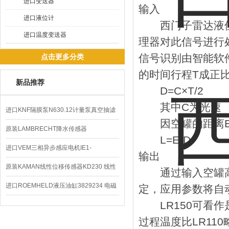
进口变送器
输入
进口液位计
西门子雷达液位
进口温度变送器
理器对此信号进行
信号识别由智能软
点击更多分类
的时间行程T成正
新品推荐
D=C×T/2
其中C为光速
进口KNF隔膜泵N630.12计量泵真空抽滤
因空罐的距离E
泵价格
原装LAMBRECHT降水传感器
L=E-D
00.14575.20气象仪
进口VEM三相异步感应电机IE1-
输出
K21R80G4马达
原装KAMAN线性位移传感器KD230 线性
通过输入空罐高度
编码器
进口ROEMHELD液压油缸3829234 电磁
定，应用参数将自
LR150可看作是
阀定位器
过程温度比LR110