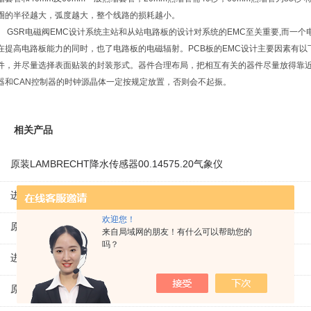
圈的半径越大，弧度越大，整个线路的损耗越小。
GSR电磁阀EMC设计系统主站和从站电路板的设计对系统的EMC至关重要,而一
在提高电路板能力的同时，也了电路板的电磁辐射。PCB板的EMC设计主要因素有以
件，并尽量选择表面贴装的封装形式。器件合理布局，把相互有关的器件尽量放得靠
器和CAN控制器的时钟源晶体一定按规定放置，否则会不起振。
相关产品
原装LAMBRECHT降水传感器00.14575.20气象仪
进口VEM三相异步感应电机IE1-K21R80G4马达
欢迎您！
原装KAMAN线性位移传感器KD230 线性编码器
来自局域网的朋友！有什么可以帮助您的
吗？
进口ROEMHELD液压油缸3829234 电磁阀定位器
原装KNOLL螺杆泵单泵KTS32-64-T 切碎排屑机