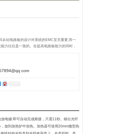
站和从站电路板的设计对系统的EMC至关重要,而一
收能力往往是一致的。在提高电路板能力的同时，
894@qq.com
放电键.即可自动完成熔接，只需11秒。移出光纤
，放到加热炉中加热。加热器可使用20mm微型热
秒 将接续好的光纤盘到光纤收容盘上，在盘纤时，盘