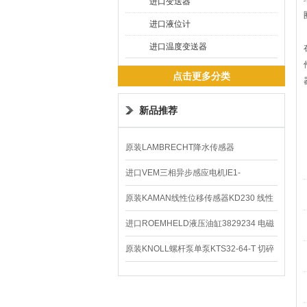
进口变送器
进口液位计
进口温度变送器
点击更多分类
新品推荐
原装LAMBRECHT降水传感器
00.14575.20气象仪
进口VEM三相异步感应电机IE1-
K21R80G4马达
原装KAMAN线性位移传感器KD230 线性
编码器
进口ROEMHELD液压油缸3829234 电磁
阀定位器
原装KNOLL螺杆泵单泵KTS32-64-T 切碎
排屑机