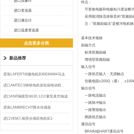
进口流量计
特点：
可更换电极和电极粘污度诊断功
进口变送器
采用能消除流体噪音的“双频励磁
进口液位计
注：“双频励磁法”是横河电机
进口温度变送器
基本技术规格
点击更多分类
励磁方式
标准双频励磁
新品推荐
增强型双频励磁
输入信号
一路状态输入：无源触点
原装LAFERT伺服电机B36E8I4M4马达
负载电阻≤200Ω（通）、≥100
B5602价格
进口AMTECS铸铁电机齿轮箱电动机
输出信号
一路电流输出
AMAS
进口KNF隔膜泵N630.12计量泵真空抽滤
一路脉冲输出
泵价格
原装LAMBRECHT降水传感器
一路警报输出
两路状态输出
00.14575.20气象仪
进口VEM三相异步感应电机IE1-
通讯信号
K21R80G4马达
BRAIN或HART通讯信号