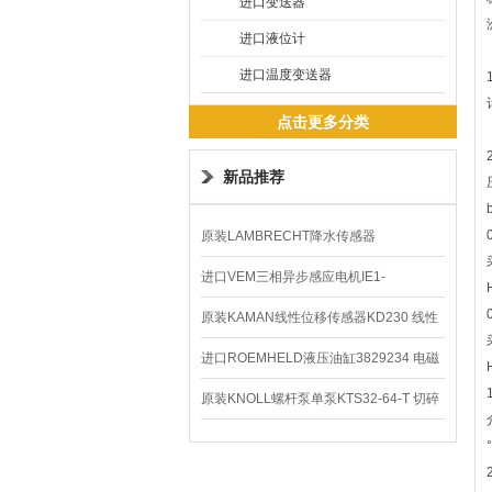
进口变送器
进口液位计
进口温度变送器
点击更多分类
新品推荐
原装LAMBRECHT降水传感器
00.14575.20气象仪
进口VEM三相异步感应电机IE1-
K21R80G4马达
原装KAMAN线性位移传感器KD230 线性
编码器
进口ROEMHELD液压油缸3829234 电磁
阀定位器
原装KNOLL螺杆泵单泵KTS32-64-T 切碎
排屑机