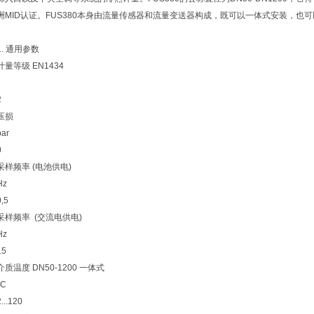
洲MID认证。FUS380本身由流量传感器和流量变送器构成，既可以一体式安装，也
1. 通用参数
计量等级 EN1434
2
压损
bar
0
采样频率 (电池供电)
Hz
0,5
采样频率 (交流电供电)
Hz
15
介质温度 DN50-1200 一体式
°C
2...120