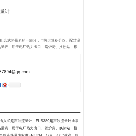
流量计
作为组合式热量表的一部分，与热运算积分仪、配对温
热量表，用于电厂热力出口、锅炉房、换热站、楼
冷热计量。
894@qq.com
和插入式超声波流量计。FUS380超声波流量计通常
热量表，用于电厂热力出口、锅炉房、换热站、楼
欧洲热量表标准EN1434，OIML R75*建议，欧