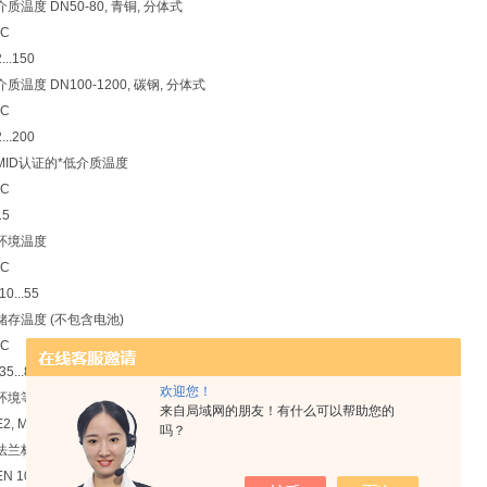
介质温度 DN50-80, 青铜, 分体式
°C
2...150
介质温度 DN100-1200, 碳钢, 分体式
°C
2...200
MID认证的*低介质温度
°C
15
环境温度
°C
-10...55
储存温度 (不包含电池)
°C
-35...85
欢迎您！
环境等级
来自局域网的朋友！有什么可以帮助您的
E2, M1
吗？
法兰标准
EN 1092-1