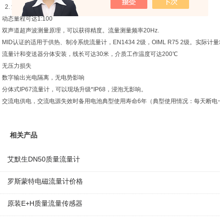
2. 流量计特点：
l 动态量程可达1:100
l 双声道超声波测量原理，可以获得精度。流量测量频率20Hz.
l MID认证的适用于供热、制冷系统流量计，EN1434 2级，OIML R75 2级。实际计
l 流量计和变送器分体安装，线长可达30米，介质工作温度可达200℃
l 无压力损失
l 数字输出光电隔离，无电势影响
l 分体式IP67流量计，可以现场升级*IP68，浸泡无影响。
l 交流电供电，交流电源失效时备用电池典型使用寿命6年（典型使用情况：每天断电
相关产品
艾默生DN50质量流量计
罗斯蒙特电磁流量计价格
原装E+H质量流量传感器