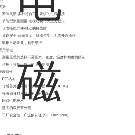
优势
安装灵活-多种符合卫生要求的过程连接
节能型流量测量-缩径结构，无压力损失
仪表接线方便-独立的接线腔
操作安全-背光显示，触摸控制，无需开盖操作
数据自动恢复，易于维护
应用领域
测量原理的选择不受压力、密度、温度和粘度的限制
适用于苛刻工况下的卫生型测量
仪表特性
PFA内衬
传感器外壳采用不锈钢材质 (3A, EHEDG)
接液部分材质耐 CIP, SIP清洗
回路供电技术
坚固的双腔室外壳
工厂安全性：广泛的认证 (SIL, Haz. area)