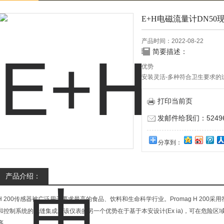
E+H电磁流量计DN50
产品时间：2022-08-22
简要描述：
优势
安装灵活-多种符合卫生要求的
节能型流量测量-缩径结构，无
仪表接线方便-独立的接线腔
打印当前页
发邮件给我们：524967
分享到：
产品介绍：
H 200传感器被广泛用于要求最高的食品、饮料和生命科学行业。Promag H 20
和控制系统的无缝集成。该仪表的另一个优势在于基于本安设计(Ex ia)，可在危险
序。