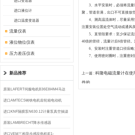
进口变送器
3、水平安装时，必须将流量计
进口液位计
聚，管道非满，出口不可直接放
4、测高温流体时，尽量采用竖
进口温度变送器
注重安装位置处空气流动或通风
流量仪表
5、直管段要求：至少保证流量计
40倍的管径，流量计后6倍管径
液位物位仪表
6、安装时注重管道口径应略
压力差压仪表
7、使用密封圈时，注重密封圈
新品推荐
科隆电磁流量计在使
上一篇 :
件的
原装LAFERT伺服电机B36E8I4M4马达
B5602价格
进口AMTECS铸铁电机齿轮箱电动机
AMAS
进口KNF隔膜泵N630.12计量泵真空抽滤
泵价格
原装LAMBRECHT降水传感器
00.14575.20气象仪
进口VEM三相异步感应电机IE1-