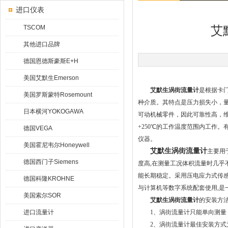
进口仪表
TSCOM
艾
其他进口品牌
德国恩德斯豪斯E+H
美国艾默生Emerson
艾默生涡街流量计
是根据卡门
美国罗斯蒙特Rosemount
种介质。其特点是压力损失小，
日本横河YOKOGAWA
可动机械零件，因此可靠性高，维
+250℃的工作温度范围内工作
德国VEGA
仪器。
美国霍尼韦尔Honeywell
艾默生涡街流量计
主要用
德国西门子Siemens
度高,在测量工况体积流量时几乎
能长期稳定。采用压电应力式传感器
德国科隆KROHNE
与计算机等数字系统配套使用,是
美国索尔SOR
艾默生涡街流量计
的安装方
进口流量计
1、涡街流量计只能单向测量，
2、涡街流量计最佳安装方式为