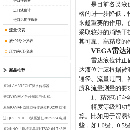
进口变送器
是目前各类液位
进口液位计
格的进一步降低，
进口温度变送器
来越重要的作用。
流量仪表
采取较好的消除干
其可靠、高精度的
液位物位仪表
VEGA雷达
压力差压仪表
雷达液位计正确
达液位计应根据被
新品推荐
通径、流量范围、
原装LAMBRECHT降水传感器
质和流量测量的要
1、精密功能检
00.14575.20气象仪
进口VEM三相异步感应电机IE1-
精度等级和功能
K21R80G4马达
原装KAMAN线性位移传感器KD230 线性
算。比如用于贸易
编码器
进口ROEMHELD液压油缸3829234 电磁
些，如1.0级、0
阀定位器
原装KNOLL螺杆泵单泵KTS32-64-T 切碎