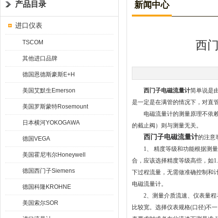
产品目录
新闻中心
进口仪表
TSCOM
西
其他进口品牌
德国恩德斯豪斯E+H
美国艾默生Emerson
西门子电磁流量计
简单说是
是一定是在满管的情况下，对直管
美国罗斯蒙特Rosemount
电磁流量计的测量原理不依赖流
日本横河YOKOGAWA
的截止阀）则与测量无关。
西门子电磁流量计
的注意
德国VEGA
1、 精度等级和功能根据测量
美国霍尼韦尔Honeywell
合，应该选择精度等级高些，如1.
德国西门子Siemens
下过程流量，无需做准确控制和计量
电磁流量计。
德国科隆KROHNE
2、测量介质流速、仪表量程与口径
美国索尔SOR
比较宽。选择仪表规格(口径)不