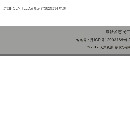
编码器
进口ROEMHELD液压油缸3829234 电磁
阀定位器
网站首页
关
津ICP备12003189号-
备案号：
© 2019 天津克莱瑞科技有限公