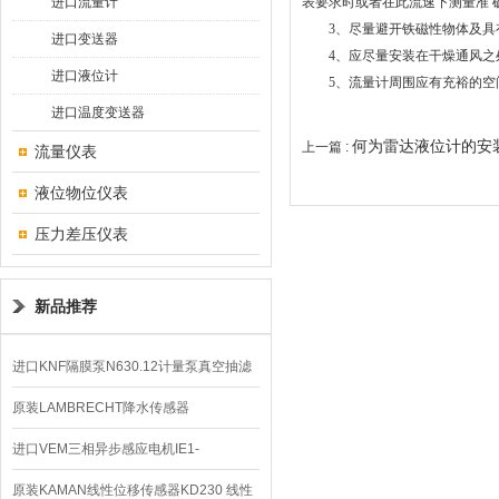
进口流量计
表要求时或者在此流速下测量准 
3、尽量避开铁磁性物体及具有
进口变送器
4、应尽量安装在干燥通风之处，
进口液位计
5、流量计周围应有充裕的空
进口温度变送器
何为雷达液位计的安
上一篇 :
流量仪表
液位物位仪表
压力差压仪表
新品推荐
进口KNF隔膜泵N630.12计量泵真空抽滤
泵价格
原装LAMBRECHT降水传感器
00.14575.20气象仪
进口VEM三相异步感应电机IE1-
K21R80G4马达
原装KAMAN线性位移传感器KD230 线性