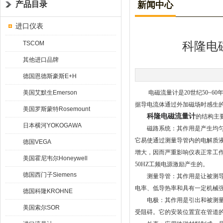
产品目录
新闻中心
进口仪表
TSCOM
科隆电
其他进口品牌
德国恩德斯豪斯E+H
美国艾默生Emerson
电磁流量计是20世纪50~60
据导电流体通过外加磁场时感生
美国罗斯蒙特Rosemount
科隆电磁流量计
的结构主
日本横河YOKOGAWA
磁路系统：其作用是产生均匀的
它易使通过测量导管内的电解质
德国VEGA
增大，因而严重影响仪表正常工
美国霍尼韦尔Honeywell
50HZ工频电源激励产生的。
德国西门子Siemens
测量导管：其作用是让被测导电
电率、低导热率和具有一定机械
德国科隆KROHNE
电极：其作用是引出和被测量成
美国索尔SOR
受阻碍。它的安装位置宜在管道