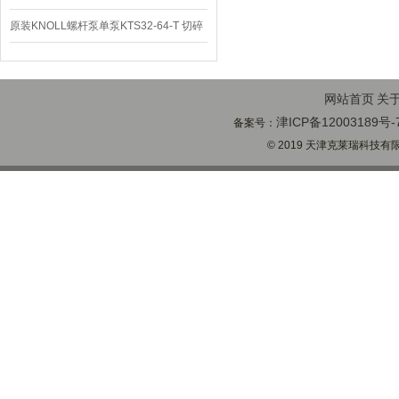
阀定位器
原装KNOLL螺杆泵单泵KTS32-64-T 切碎
排屑机
网站首页
关
津ICP备12003189号-
备案号：
© 2019 天津克莱瑞科技有限公