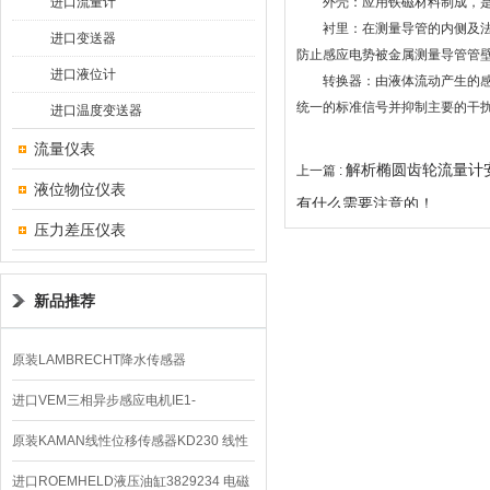
进口流量计
外壳：应用铁磁材料制成，是
衬里：在测量导管的内侧及法兰
进口变送器
防止感应电势被金属测量导管管
进口液位计
转换器：由液体流动产生的感应
统一的标准信号并抑制主要的干扰
进口温度变送器
流量仪表
解析椭圆齿轮流量计
上一篇 :
液位物位仪表
有什么需要注意的！
压力差压仪表
新品推荐
原装LAMBRECHT降水传感器
00.14575.20气象仪
进口VEM三相异步感应电机IE1-
K21R80G4马达
原装KAMAN线性位移传感器KD230 线性
编码器
进口ROEMHELD液压油缸3829234 电磁