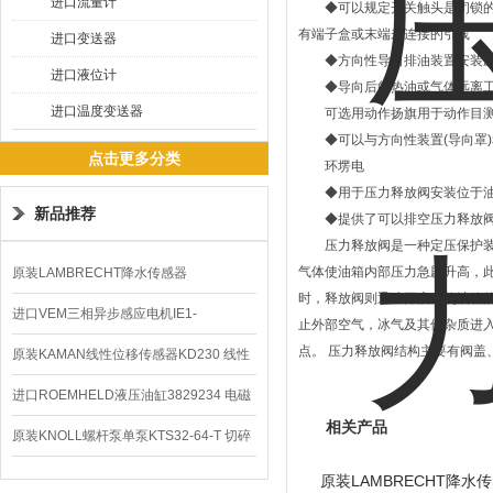
进口流量计
◆可以规定开关触头是闭锁的或是短
有端子盒或末端未连接的引线
进口变送器
◆方向性导向排油装置安装压
进口液位计
◆导向后的热油或气体远离工作
进口温度变送器
可选用动作扬旗用于动作目
◆可以与方向性装置(导向罩)
点击更多分类
环塄电
◆用于压力释放阀安装位于油
新品推荐
◆提供了可以排空压力释放阀
压力释放阀是一种定压保护装置
气体使油箱内部压力急剧升高，
原装LAMBRECHT降水传感器
时，释放阀则迅速开启，使油箱
00.14575.20气象仪
进口VEM三相异步感应电机IE1-
止外部空气，冰气及其他杂质进
点。 压力释放阀结构主要有阀盖
K21R80G4马达
原装KAMAN线性位移传感器KD230 线性
编码器
进口ROEMHELD液压油缸3829234 电磁
相关产品
阀定位器
原装KNOLL螺杆泵单泵KTS32-64-T 切碎
排屑机
原装LAMBRECHT降水传感