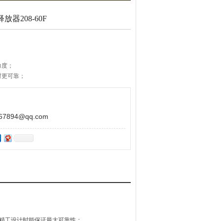
放器208-60F
力度；
时更可靠；
设备
894@qq.com
专家在精工设计时能保证最大可靠性；