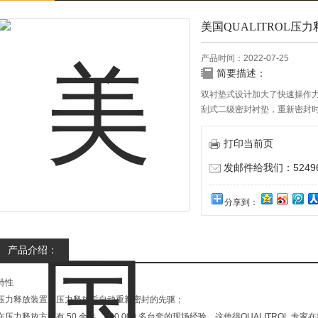
美国QUALITROL压力释
产品时间：2022-07-25
简要描述：
双衬垫式设计加大了快速操作
刮式二级密封衬垫，重新密封
不锈钢操作阀、紧固件和硬件
打印当前页
发邮件给我们：524967
分享到：
产品介绍：
特性
压力释放装置，压力释放后自动重新密封的先驱；
在压力释放方面有 50 余年、400,000 多台套的现场经验，这使得QUALITROL 