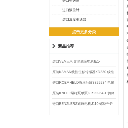
进口变送器
进口液位计
进口温度变送器
点击更多分类
新品推荐
进口VEM三相异步感应电机IE1-
K21R80G4马达
原装KAMAN线性位移传感器KD230 线性
编码器
进口ROEMHELD液压油缸3829234 电磁
阀定位器
原装KNOLL螺杆泵单泵KTS32-64-T 切碎
排屑机
进口BENZLERS减速电机J110 螺旋千斤
顶BD-58