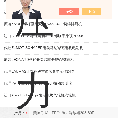
原装KAMAN线性位移传感器KD230 线性编码器
进口ROEMHELD液压油缸3829234 电磁阀定位器
原装KNOLL螺杆泵单泵KTS32-64-T 切碎排屑机
进口BENZLERS减速电机J110 螺旋千斤顶BD-58
代理ELMOT-SCHAFER电动马达减速电机电动机
原装LEONARD凸轮开关联轴器‌SWV减速机
代理LAUMAS计数秤称重传感器显示仪DTX
代理PVTVM发射机ProvibTech振动监测仪
进口Ansaldo Energia发电机燃气轮机汽轮机
产品：