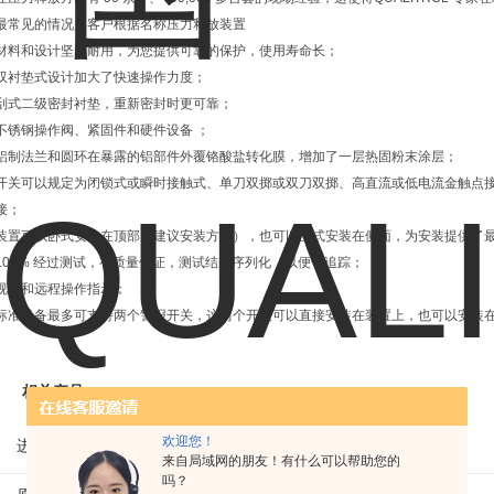
最常见的情况是客户根据名称压力释放装置
材料和设计坚固耐用，为您提供可靠的保护，使用寿命长；
双衬垫式设计加大了快速操作力度；
刮式二级密封衬垫，重新密封时更可靠；
不锈钢操作阀、紧固件和硬件设备 ；
铝制法兰和圆环在暴露的铝部件外覆铬酸盐转化膜，增加了一层热固粉末涂层；
开关可以规定为闭锁式或瞬时接触式、单刀双掷或双刀双掷、高直流或低电流金触点
接；
装置可以卧式安装在顶部（建议安装方式），也可以立式安装在侧面，为安装提供了最
100% 经过测试，有质量保证，测试结果序列化，以便于追踪；
视觉和远程操作指示；
标准设备最多可支持两个警报开关，这两个开关可以直接安装在装置上，也可以安装
相关产品
欢迎您！
进口VEM三相异步感应电机IE1-K21R80G4马达
来自局域网的朋友！有什么可以帮助您的
吗？