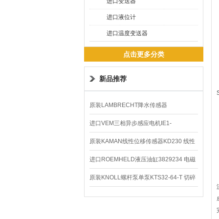
进口变送器
进口液位计
进口温度变送器
点击更多分类
新品推荐
原装LAMBRECHT降水传感器
00.14575.20气象仪
进口VEM三相异步感应电机IE1-
K21R80G4马达
原装KAMAN线性位移传感器KD230 线性
编码器
进口ROEMHELD液压油缸3829234 电磁
阀定位器
原装KNOLL螺杆泵单泵KTS32-64-T 切碎
排屑机