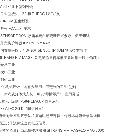
AISI 316 不锈钢外壳
卫生型接头，3A 和 EHEDG 认证机构
CIP/SIP 卫生型设计
符合 FDA 卫生要求
SENSORPROM 存储单元自动更新设置参数，便于调试
外壳防护等级 lP67/NEMA 4X/6
内置校验仪，可以使用 SENSORPROM 签名技术操作
SITRANS F M MAGFLO 电磁流量传感器主要应用于以下领域：
食品工业
饮料工业
制药工业
*的机械设计，具有大量用户可定制的卫生连接件
一体式或分体式安装，可以“即插即用”，应用灵活
现场升级到 IP68/NEMA 6P 简单易行
Ex ATEX 2G D（陶瓷衬里）
流量测量原理基于法拉第电磁感应定律，传感器将流量信号转换
成正比于流体流速的电压信号。
完整的流量计由流量传感器和 SITRANS F M MAGFLO MAG 5000，