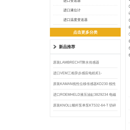
进口变送器
进口液位计
进口温度变送器
点击更多分类
新品推荐
原装LAMBRECHT降水传感器
00.14575.20气象仪
进口VEM三相异步感应电机IE1-
K21R80G4马达
原装KAMAN线性位移传感器KD230 线性
编码器
进口ROEMHELD液压油缸3829234 电磁
阀定位器
原装KNOLL螺杆泵单泵KTS32-64-T 切碎
排屑机