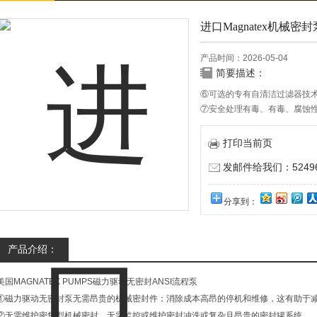
进口Magnatex机械密封
产品时间：2026-05-04
简要描述：
⑥可选的专有自清洁过滤器技
⑦安全处理有毒、有毒、腐蚀
打印当前页
发邮件给我们：524967
分享到：
产品介绍：
美国MAGNATEX PUMPS磁力驱动无密封ANSI流程泵
①磁力驱动无密封泵无需昂贵的机械密封件；消除成本高昂的停机和维修，这有助于减
②无需维护密集型机械密封。无需监控或维护密封冲洗或复杂且昂贵的密封罐系统