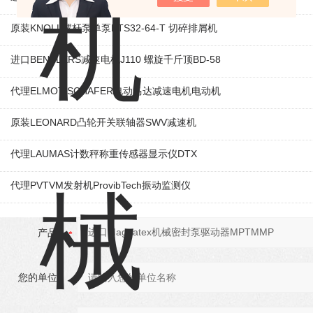
原装KNOLL螺杆泵单泵KTS32-64-T 切碎排屑机
进口BENZLERS减速电机J110 螺旋千斤顶BD-58
代理ELMOT-SCHAFER电动马达减速电机电动机
原装LEONARD凸轮开关联轴器‌SWV减速机
代理LAUMAS计数秤称重传感器显示仪DTX
代理PVTVM发射机ProvibTech振动监测仪
产品：
您的单位：