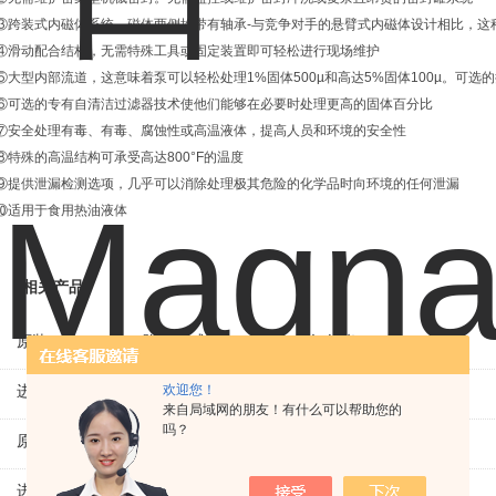
③跨装式内磁体系统，磁体两侧均带有轴承-与竞争对手的悬臂式内磁体设计相比，这
④滑动配合结构，无需特殊工具或固定装置即可轻松进行现场维护
⑤大型内部流道，这意味着泵可以轻松处理1%固体500µ和高达5%固体100µ。可
⑥可选的专有自清洁过滤器技术使他们能够在必要时处理更高的固体百分比
⑦安全处理有毒、有毒、腐蚀性或高温液体，提高人员和环境的安全性
⑧特殊的高温结构可承受高达800°F的温度
⑨提供泄漏检测选项，几乎可以消除处理极其危险的化学品时向环境的任何泄漏
⑩适用于食用热油液体
相关产品
原装LAMBRECHT降水传感器00.14575.20气象仪
进口VEM三相异步感应电机IE1-K21R80G4马达
欢迎您！
来自局域网的朋友！有什么可以帮助您的
吗？
原装KAMAN线性位移传感器KD230 线性编码器
进口ROEMHELD液压油缸3829234 电磁阀定位器