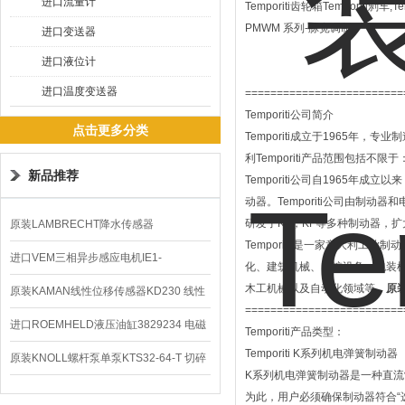
进口流量计
Temporiti齿轮箱Temporiti刹车,Te
PMWM 系列-脉宽调制
进口变送器
进口液位计
进口温度变送器
=========================
Temporiti公司简介
点击更多分类
Temporiti成立于1965年
利Temporiti产品范围包括不限于
新品推荐
Temporiti公司自1965
动器。Temporiti公司由制动器
研发了KL，KF等多种制动器，
原装LAMBRECHT降水传感器
‌Temporiti‌ 是一家意
00.14575.20气象仪
进口VEM三相异步感应电机IE1-
化、建筑机械、电镀设备、包装
木工机械以及自动化领域等。
原装
K21R80G4马达
原装KAMAN线性位移传感器KD230 线性
=========================
编码器
进口ROEMHELD液压油缸3829234 电磁
Temporiti产品类型：
Temporiti K系列机电弹簧制动器
阀定位器
原装KNOLL螺杆泵单泵KTS32-64-T 切碎
K系列机电弹簧制动器是一种直
排屑机
为此，用户必须确保制动器符合“