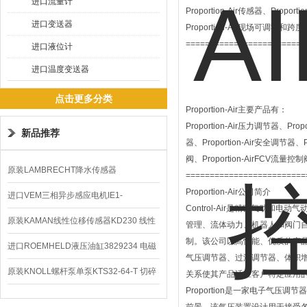
进口流量计
Proportion-Air传感器、Propor
进口变送器
Proportion-Air现场可调零和跨
=========================
进口液位计
进口温度变送器
点击更多分类
Proportion-Air主要产品有：
Proportion-Air压力调节器、Prop
新品推荐
器、Proportion-Air安全调节器、Pr
阀、Proportion-AirFCV流量控制
原装LAMBRECHT降水传感器
=========================
Proportion-Air公司简介
00.14575.20气象仪
进口VEM三相异步感应电机IE1-
Control-Air是精密气动
K21R80G4马达
原装KAMAN线性位移传感器KD230 线性
管理、流体动力、机器人和阀门自动
制。该公司以高性能、优质的产品而享
编码器
进口ROEMHELD液压油缸3829234 电磁
气压调节器、过滤调节器、体积增压
阀定位器
原装KNOLL螺杆泵单泵KTS32-64-T 切碎
关系使其产品适应客户特定应用
Proportion是一家电子气压
排屑机