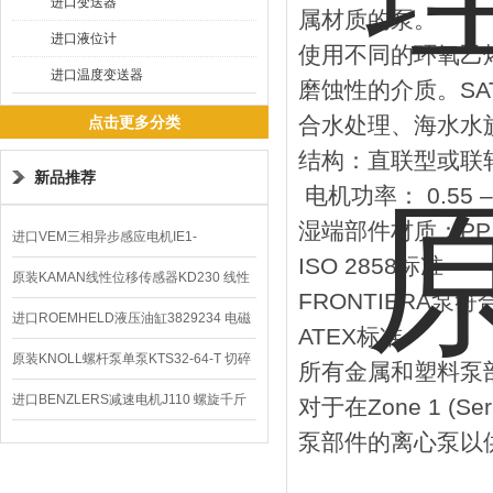
进口变送器
属材质的泵。
进口液位计
使用不同的环氧乙烯
进口温度变送器
磨蚀性的介质。SA
合水处理、海水水
点击更多分类
结构：直联型或联
新品推荐
电机功率： 0.55 – 
湿端部件材质：PP，
进口VEM三相异步感应电机IE1-
ISO 2858标准
K21R80G4马达
原装KAMAN线性位移传感器KD230 线性
FRONTIERA泵
编码器
进口ROEMHELD液压油缸3829234 电磁
ATEX标准
阀定位器
原装KNOLL螺杆泵单泵KTS32-64-T 切碎
所有金属和塑料泵部件都符
排屑机
进口BENZLERS减速电机J110 螺旋千斤
对于在Zone 1 (Se
泵部件的离心泵以
顶BD-58